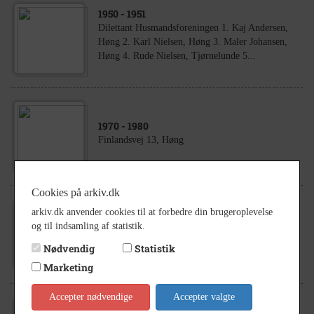
1950
- 1951
Dilettant Husmandsforeningen 1. Kaj Andersen,
Høng 2. Karl Nielsen, Høng 3. Maler Johansen,
Høng 4. Rude Nielsen, Tjørnelunde 5...
1970
- 1980
Finlandsvej 13, Høng
Cookies på arkiv.dk
arkiv.dk anvender cookies til at forbedre din brugeroplevelse
1949
og til indsamling af statistik.
Klassebillede fra Sæby-Hallenslev skole
Nødvendig
Statistik
Marketing
Accepter nødvendige
Accepter valgte