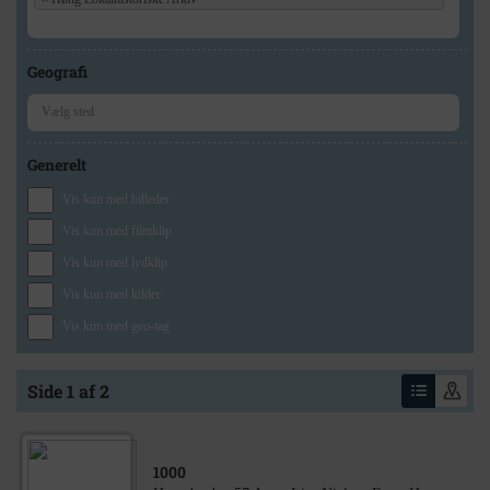
Geografi
Generelt
Vis kun med billeder
Vis kun med filmklip
Vis kun med lydklip
Vis kun med kilder
Vis kun med geo-tag
Side 1 af 2
1000