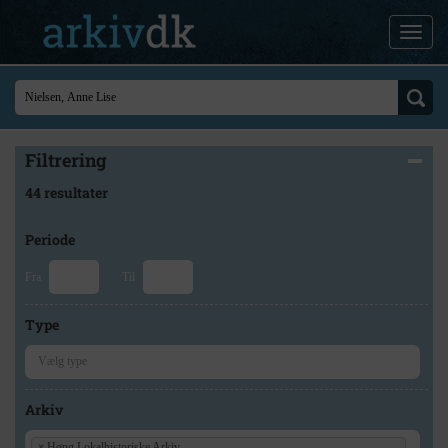
Filtrering
44 resultater
Periode
Fra
Til
Type
Arkiv
×
Høng Lokalhistoriske Arkiv