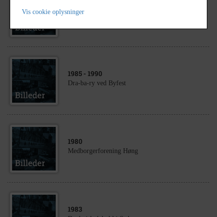
1995
Vis cookie oplysninger
Ejerskifte i Sportshytten
1985
- 1990
Dra-ba-ry ved Byfest
1980
Medborgerforening Høng
1983