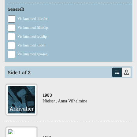
Generelt
Vis kun med billeder
Vis kun med filmklip
Vis kun med lydklip
Vis kun med kilder
Vis kun med geo-tag
Side 1 af 3
1983
Nielsen, Anna Vilhelmine