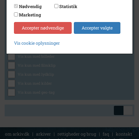
Nødvendig
Statistik
Marketing
Geografi
Accepter nødvendige
Accepter valgte
Vis cookie oplysninger
Generelt
Vis kun med billeder
Vis kun med filmklip
Vis kun med lydklip
Vis kun med kilder
Vis kun med geo-tag
om arkiv.dk
|
arkiver
|
rettigheder og brug
|
faq
|
kontakt