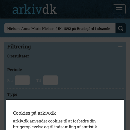
Filtrering
0 resultater
Periode
Fra
Til
Type
Cookies på arkiv.dk
Arkiv
arkiv.dk anvender cookies til at forbedre din
brugeroplevelse og til indsamling af statistik.
×
Lokalarkivet Alsønderup -Tjæreby