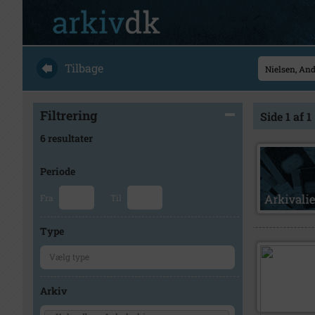
Tilbage
Filtrering
Side 1 af 1
6 resultater
Periode
Fra
Til
Type
Arkiv