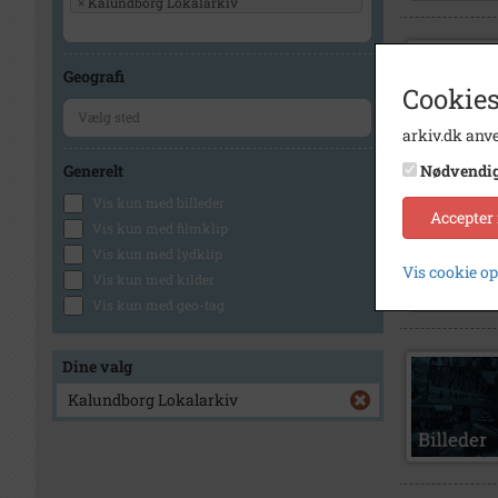
×
Kalundborg Lokalarkiv
Geografi
Cookies
arkiv.dk anve
Generelt
Nødvendi
Vis kun med billeder
Accepter
Vis kun med filmklip
Vis kun med lydklip
Vis cookie o
Vis kun med kilder
Vis kun med geo-tag
Dine valg
Kalundborg Lokalarkiv