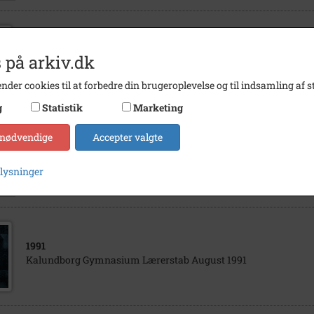
1985
- 1986
 på arkiv.dk
Munkesøskolen 4A 1985/1986
nder cookies til at forbedre din brugeroplevelse og til indsamling af st
g
Statistik
Marketing
 nødvendige
Accepter valgte
1987
- 1988
Munkesøskolen 6A 1987/1988
plysninger
1991
Kalundborg Gymnasium Lærerstab August 1991