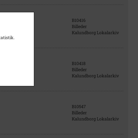
B10416
Billeder
Kalundborg Lokalarkiv
atistik.
B10418
Billeder
Kalundborg Lokalarkiv
B10547
Billeder
Kalundborg Lokalarkiv