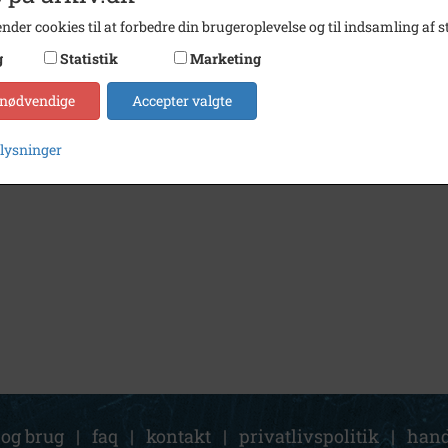
nder cookies til at forbedre din brugeroplevelse og til indsamling af st
g
Statistik
Marketing
 nødvendige
Accepter valgte
plysninger
 og brug
|
faq
|
kontakt
|
privatlivspolitik
|
hand