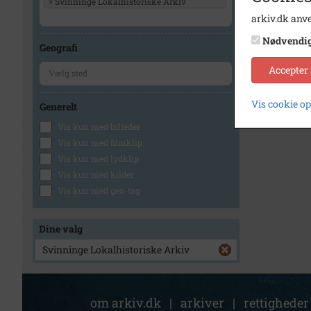
×
Svinninge Lokalhistoriske Arkiv
arkiv.dk anve
Nødvendi
Geografi
Accepter
Vis cookie o
Generelt
Vis kun med billeder
Vis kun med filmklip
Vis kun med lydklip
Vis kun med kilder
Vis kun med geo-tag
Dine valg
Svinninge Lokalhistoriske Arkiv
om arkiv.dk
|
arkiver
|
rettigheder