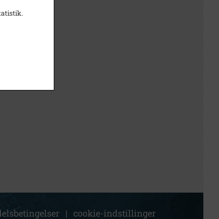
atistik.
elsbetingelser
|
cookie-indstillinger