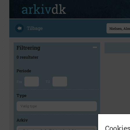
Tilbage
Filtrering
0 resultater
Periode
Fra
Til
Type
Arkiv
Cookies