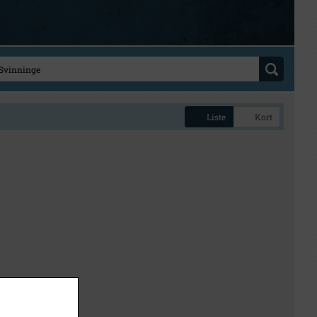
Liste
Kort