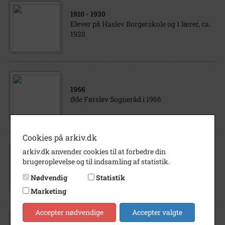
1910
- 1930
Elever på Haslev Borgerskole og 1 lærer, ca.
1920
1966
Øde Førslev Sogneråd i 1966
Cookies på arkiv.dk
arkiv.dk anvender cookies til at forbedre din
1920
- 1930
brugeroplevelse og til indsamling af statistik.
Fodboldkamp mellem: Fremad Amager -
Haslev Idræts Forening
Nødvendig
Statistik
Marketing
Accepter nødvendige
Accepter valgte
1924
- 1926