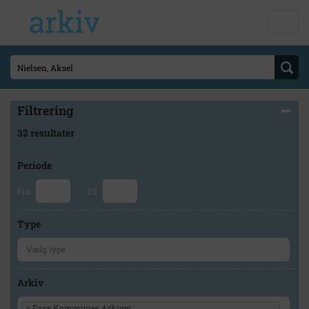
Filtrering
32 resultater
Periode
Fra
Til
Type
Arkiv
×
Faxe Kommunes Arkiver