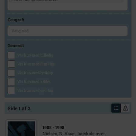
Geografi
Generelt
Vis kun med billeder
Vis kun med filmklip
Vis kun med lydklip
Vis kun med kilder
Vis kun med geo-tag
Side 1 af 2
1908
- 1998
Nielsen, N. Aksel, højskolelærer,