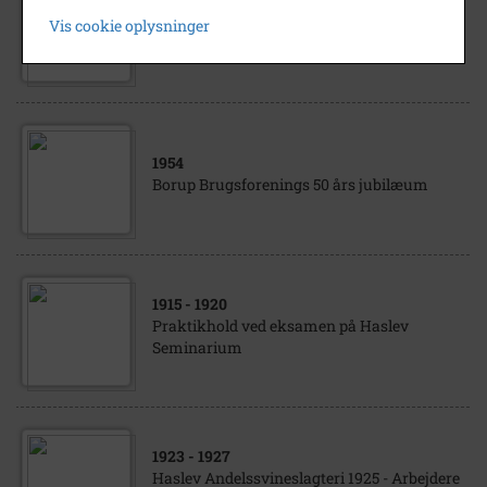
Lærer Vilhelm Thures orkester, Haslev
Vis cookie oplysninger
Julekoncert 1925 til fordel for Odd Fellows
juleindsamling.
1954
Borup Brugsforenings 50 års jubilæum
1915
- 1920
Praktikhold ved eksamen på Haslev
Seminarium
1923
- 1927
Haslev Andelssvineslagteri 1925 - Arbejdere