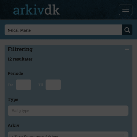
Filtrering
12 resultater
Periode
Fra
Til
Type
Arkiv
×
Faxe Kommunes Arkiver