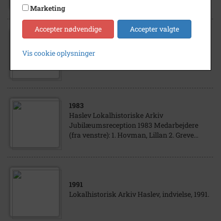
Marie Neidel
Marketing
Accepter nødvendige
Accepter valgte
1985
- 1995
Vis cookie oplysninger
Haslev Lokalhistoriske Arkiv
1983
Haslev Lokalhistoriske Arkiv
Jubilæumsreception 1983 Medarbejdere
(fra venstre): 1. Hovman, Lillan 2. Greve...
1991
Lokalhistorisk Arkiv Haslev, indvielse, 1991.