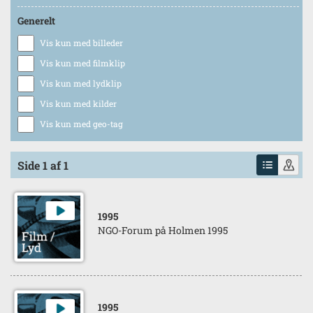
Generelt
Vis kun med billeder
Vis kun med filmklip
Vis kun med lydklip
Vis kun med kilder
Vis kun med geo-tag
Side 1 af 1
1995
NGO-Forum på Holmen 1995
1995