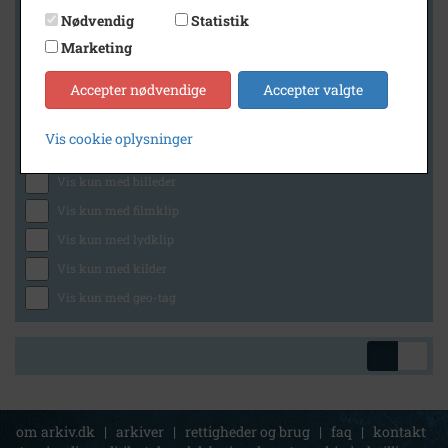
Nødvendig
Statistik
Marketing
Geografi
Accepter nødvendige
Accepter valgte
Vis cookie oplysninger
Generelt
Vis kun med billeder
Vis kun med filmklip
Vis kun med lydklip
Vis kun med kilder
Vis kun med geo-tag
om arkiv.dk
|
arkiver
|
rettigheder og brug
|
faq
|
kontakt