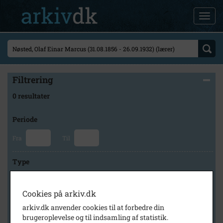
Filtrering
0 resultater
Periode
Fra
Til
Type
Cookies på arkiv.dk
Arkiv
arkiv.dk anvender cookies til at forbedre din
brugeroplevelse og til indsamling af statistik.
×
Historisk Arkiv Dragør