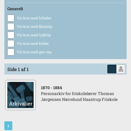
Generelt
Vis kun med billeder
Vis kun med filmklip
Vis kun med lydklip
Vis kun med kilder
Vis kun med geo-tag
Side 1 af 1
1870
- 1884
Personarkiv for friskolelærer Thomas
Jørgensen Nørrelund Haastrup Friskole
1