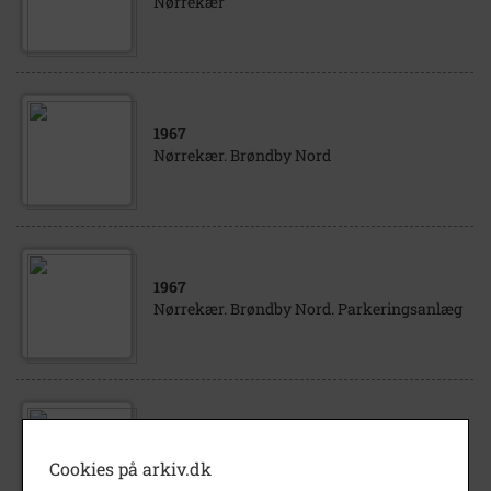
Nørrekær
1967
Nørrekær. Brøndby Nord
1967
Nørrekær. Brøndby Nord. Parkeringsanlæg
1967
Nørrekær. Brøndby Nord. Østligste blok
Cookies på arkiv.dk
nyindflyttet.