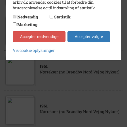
arkiv.dk anvender cookies til at forbedre din
brugeroplevelse og til indsamling af statistik.
Nødvendig
Statistik
Marketing
1960
- 1965
Nørrekær 63, hvor Pia Nissen boede
Accepter nødvendige
Accepter valgte
Vis cookie oplysninger
1961
Nørrekær (nu Brøndby Nord Vej og Nykær)
1961
Nørrekær (nu Brøndby Nord Vej og Nykær)