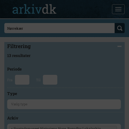
Filtrering
13 resultater
Periode
Fra
Til
Type
Arkiv
×
Forstadsmuseet Historiens Huse, Brøndby Lokalarkiv