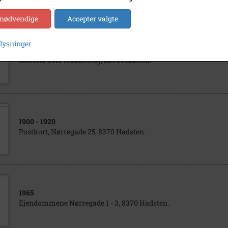
 nødvendige
Accepter valgte
plysninger
1955
Luftfoto over Hadsten by, 8370 Hadsten.
1900
- 1920
Postkort, Nørregade 25, 8370 Hadsten.
1965
Ejendommene Nørregade 1 - 3, 8370 Hadsten.