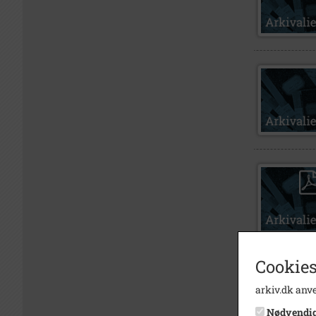
Cookies
arkiv.dk anve
Nødvendi