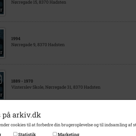
Nørregade 15, 8370 Hadsten
1994
Nørregade 9, 8370 Hadsten
1889
- 1970
Vinterslev Skole, Nørregade 31, 8370 Hadsten
 på arkiv.dk
1900
- 1910
nder cookies til at forbedre din brugeroplevelse og til indsamling af st
Postkort, Hadsten Apotek og huse på Nørregade.
g
Statistik
Marketing