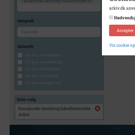
×
Kauslunde-Gamborg lokalhistoriske Arkiv
arkiv.dk anve
Nødvendi
Geografi
Accepter
Vis cookie o
Generelt
Vis kun med billeder
Vis kun med filmklip
Vis kun med lydklip
Vis kun med kilder
Vis kun med geo-tag
Dine valg
Kauslunde-Gamborg lokalhistoriske
Arkiv