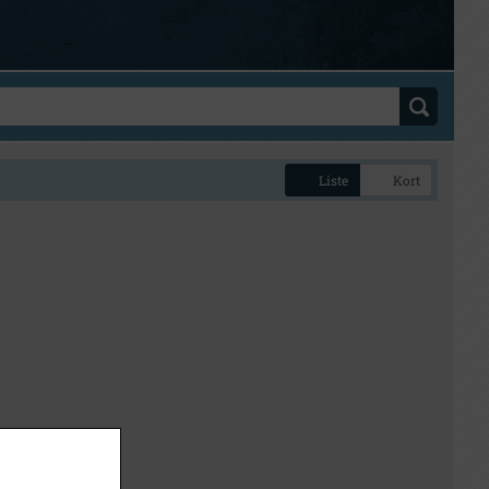
Liste
Kort