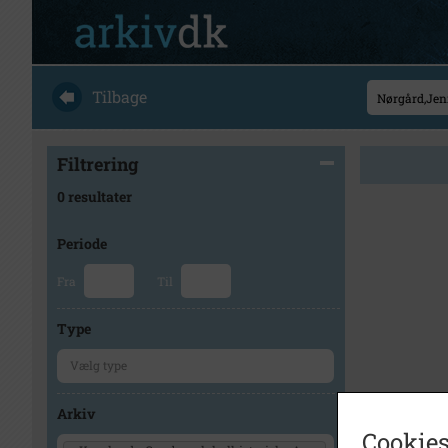
Tilbage
Filtrering
0 resultater
Periode
Fra
Til
Type
Arkiv
Cookies