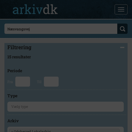
Filtrering
15 resultater
Periode
Fra
Til
Type
Arkiv
×
Odsherred Lokalarkiv