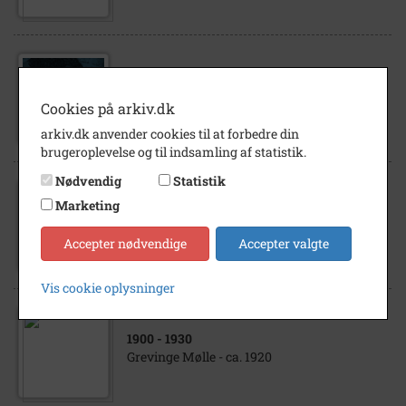
1852
- 1854
Næsvangsgård pr. Asnæs
Cookies på arkiv.dk
arkiv.dk anvender cookies til at forbedre din
brugeroplevelse og til indsamling af statistik.
Nødvendig
Statistik
1955
- 1960
Marketing
Asnæs Missionshus. Søndagsskolens 25
års jubilæum eller missionshusets 40 års
Accepter nødvendige
Accepter valgte
jubilæum
Vis cookie oplysninger
1900
- 1930
Grevinge Mølle - ca. 1920