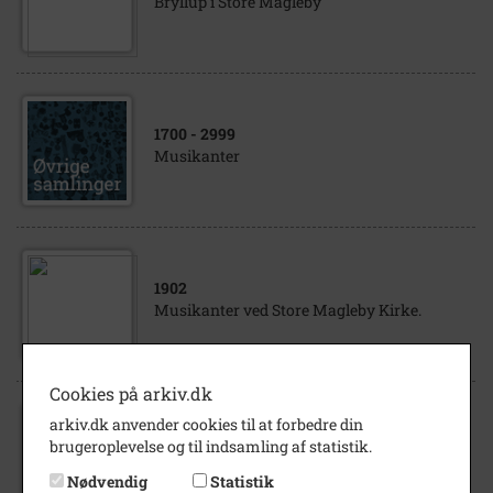
Bryllup i Store Magleby
1700
- 2999
Musikanter
1902
Musikanter ved Store Magleby Kirke.
Cookies på arkiv.dk
arkiv.dk anvender cookies til at forbedre din
1902
brugeroplevelse og til indsamling af statistik.
Musikanter ved Store Magleby Kirke.
Nødvendig
Statistik