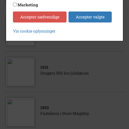
Marketing
Accepter nødvendige
Accepter valgte
1931
Vis cookie oplysninger
Dragørs 500 års jubilæum
1931
Dragørs 500 års jubilæum
1902
Fastelavn i Store Magleby.