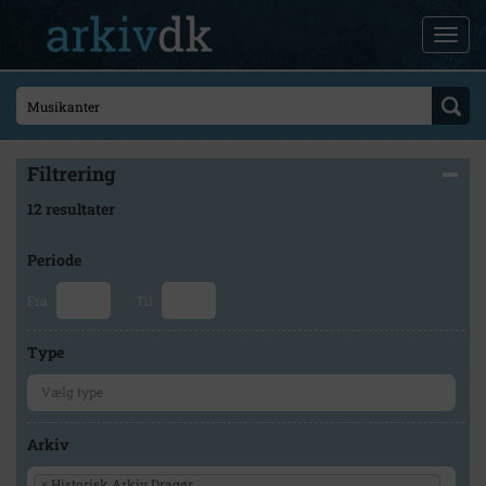
Filtrering
12 resultater
Periode
Fra
Til
Type
Arkiv
×
Historisk Arkiv Dragør