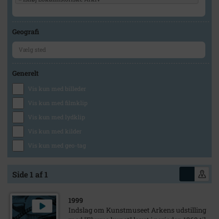
Geografi
Generelt
Vis kun med billeder
Vis kun med filmklip
Vis kun med lydklip
Vis kun med kilder
Vis kun med geo-tag
Side 1 af 1
1999
Indslag om Kunstmuseet Arkens udstilling