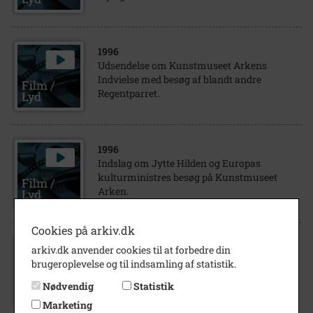
1996
Udsendelse om Kunstmuseet Arkens
Indvielse med besøg af blandt andre
Regentparret.
1996
Indslag om Jytte Hilden og Europas
kulturministres besøg på Kunstmuseet
Arken.
Cookies på arkiv.dk
arkiv.dk anvender cookies til at forbedre din
1996
brugeroplevelse og til indsamling af statistik.
Indslag om Emil Nolde udstillingen på
Kunstmuseet Arken.
Nødvendig
Statistik
Marketing