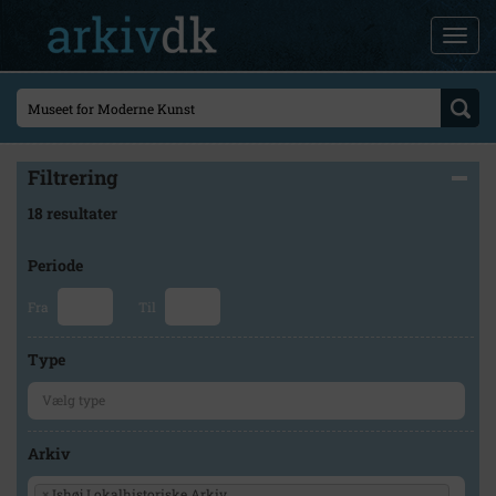
Filtrering
18 resultater
Periode
Fra
Til
Type
Arkiv
×
Ishøj Lokalhistoriske Arkiv