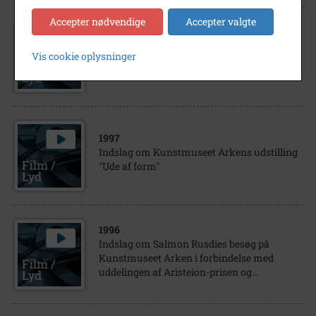
Accepter nødvendige
Accepter valgte
1996
Indslag om KLF kunstudstillingen på
Vis cookie oplysninger
Kunstmuseet Arken.
1997
Indslag om Kunstmuseet Arkens udstilling
"Ude af form"
1996
Indslag om Salmon Rusdies besøg på
Kunstmuseet Arken i forbindelse med
uddelingen af Aristeion-prisen og...