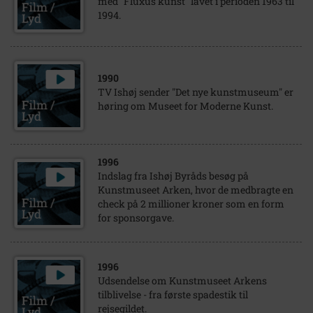
med "Fluxus kunst" lavet i perioden 1963 til
1994.
1990
TV Ishøj sender "Det nye kunstmuseum" er
høring om Museet for Moderne Kunst.
1996
Indslag fra Ishøj Byråds besøg på
Kunstmuseet Arken, hvor de medbragte en
check på 2 millioner kroner som en form
for sponsorgave.
1996
Udsendelse om Kunstmuseet Arkens
tilblivelse - fra første spadestik til
rejsegildet.