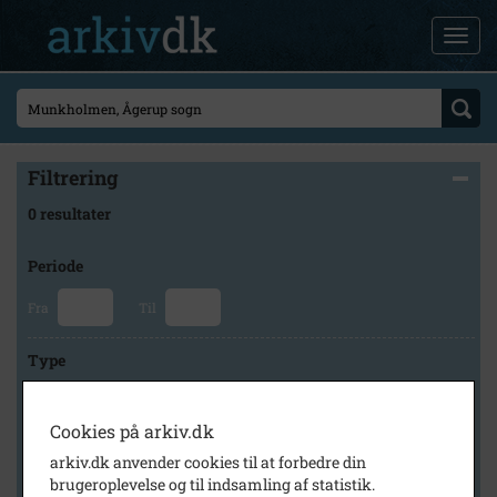
Filtrering
0 resultater
Periode
Fra
Til
Type
Cookies på arkiv.dk
Arkiv
arkiv.dk anvender cookies til at forbedre din
brugeroplevelse og til indsamling af statistik.
×
Holbæk Stadsarkiv