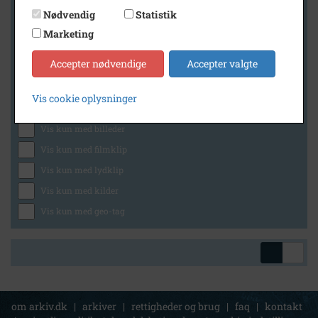
Nødvendig
Statistik
Marketing
Geografi
Accepter nødvendige
Accepter valgte
Vis cookie oplysninger
Generelt
Vis kun med billeder
Vis kun med filmklip
Vis kun med lydklip
Vis kun med kilder
Vis kun med geo-tag
om arkiv.dk
|
arkiver
|
rettigheder og brug
|
faq
|
kontakt