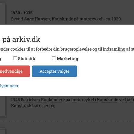
1930
- 1935
Svend Aage Hansen, Kauslunde på motorcykel - ca. 1930
 på arkiv.dk
nder cookies til at forbedre din brugeroplevelse og til indsamling af st
1945
g
Statistik
Marketing
1945 Befrielsen Motorcykel og bil studeres i Kauslunde ved befr
 nødvendige
Accepter valgte
plysninger
1945
1945 Befrielsen Englændere på motorcykel i Kauslunde ved befr
Kauslundebørn ser på.