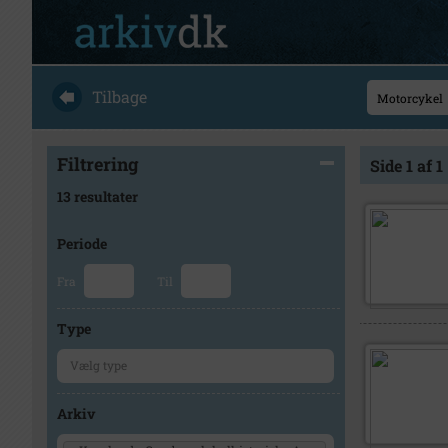
Tilbage
Filtrering
Side 1 af 1
13 resultater
Periode
Fra
Til
Type
Arkiv