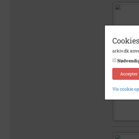
Cookies
arkiv.dk anve
Nødvendi
Accepter
Vis cookie o