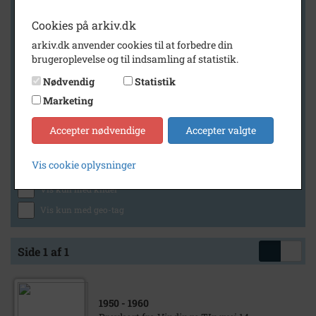
Cookies på arkiv.dk
arkiv.dk anvender cookies til at forbedre din
Geografi
brugeroplevelse og til indsamling af statistik.
Nødvendig
Statistik
Marketing
Generelt
Vis kun med billeder
Accepter nødvendige
Accepter valgte
Vis kun med filmklip
Vis cookie oplysninger
Vis kun med lydklip
Vis kun med kilder
Vis kun med geo-tag
Side 1 af 1
1950
- 1960