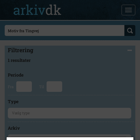
Filtrering
1 resultater
Periode
Fra
Til
Type
Arkiv
×
Vindinge Lokalhistoriske Forening og Arkiv