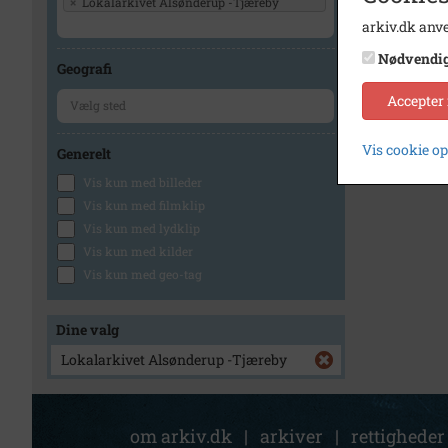
×
Lokalarkivet Alsønderup -Tjæreby
arkiv.dk anve
1
Nødvendi
Geografi
Accepter
Vis cookie o
Generelt
Vis kun med billeder
Vis kun med filmklip
Vis kun med lydklip
Vis kun med kilder
Vis kun med geo-tag
Dine valg
Lokalarkivet Alsønderup -Tjæreby
om arkiv.dk
|
arkiver
|
rettigheder