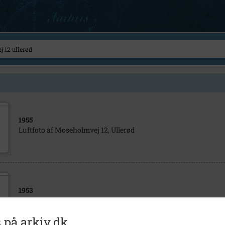
1955
Luftfoto af Moseholmvej 12, Ullerød
1953
1 Luftfoto af Moseholmvej 12
 på arkiv.dk