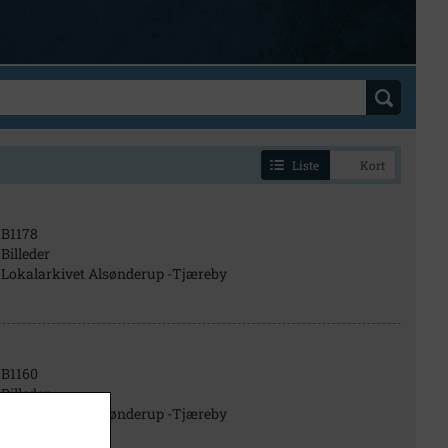
Liste
Kort
B1178
Billeder
Lokalarkivet Alsønderup -Tjæreby
B1160
Billeder
Lokalarkivet Alsønderup -Tjæreby