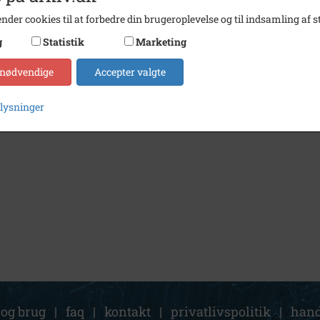
nder cookies til at forbedre din brugeroplevelse og til indsamling af st
g
Statistik
Marketing
 nødvendige
Accepter valgte
plysninger
 og brug
|
faq
|
kontakt
|
privatlivspolitik
|
hand