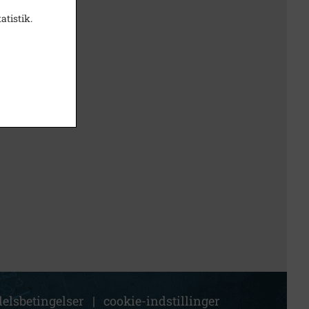
atistik.
elsbetingelser
|
cookie-indstillinger