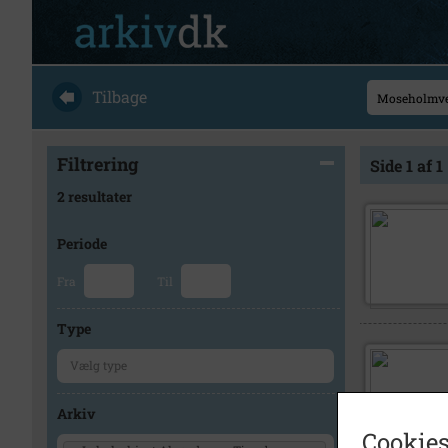
Tilbage
Filtrering
Side 1 af 1
2 resultater
Periode
Fra
Til
Type
Arkiv
Cookies