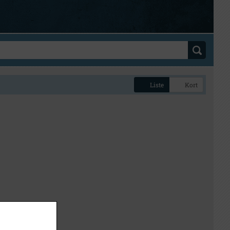
Liste
Kort