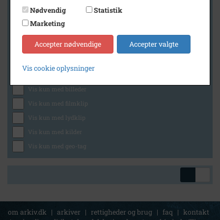
Nødvendig
Statistik
Marketing
Geografi
Accepter nødvendige
Accepter valgte
Vis cookie oplysninger
Generelt
Vis kun med billeder
Vis kun med filmklip
Vis kun med lydklip
Vis kun med kilder
Vis kun med geo-tag
om arkiv.dk
|
arkiver
|
rettigheder og brug
|
faq
|
kontakt