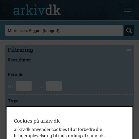
Filtrering
0 resultater
Periode
Fra
Til
Type
Cookies på arkiv.dk
Arkiv
arkiv.dk anvender cookies til at forbedre din
brugeroplevelse og til indsamling af statistik.
×
Herlev Kommunes Lokalarkiv