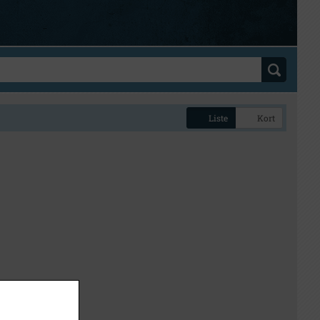
Liste
Kort