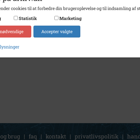
nder cookies til at forbedre din brugeroplevelse og til indsamling af st
g
Statistik
Marketing
 nødvendige
Accepter valgte
plysninger
 og brug
|
faq
|
kontakt
|
privatlivspolitik
|
hand