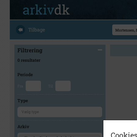
Tilbage
Filtrering
0 resultater
Periode
Fra
Til
Type
Arkiv
Cookies