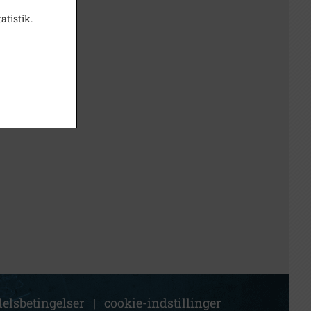
atistik.
elsbetingelser
|
cookie-indstillinger