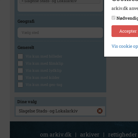
×
Slagelse Stads- og Lokalarkiv
arkiv.dk anve
Nødvendi
Geografi
Accepter
Vis cookie o
Generelt
Vis kun med billeder
Vis kun med filmklip
Vis kun med lydklip
Vis kun med kilder
Vis kun med geo-tag
Dine valg
Slagelse Stads- og Lokalarkiv
om arkiv.dk
|
arkiver
|
rettigheder