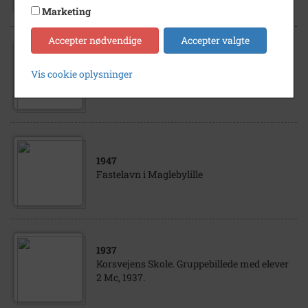
Marketing
Accepter nødvendige
Accepter valgte
1947
Vis cookie oplysninger
Fastelavn i Maglebylille
1947
Fastelavn i Maglebylille
1937
Korsvejens Skole. Gruppebillede med elever
2 Mc, 1937.