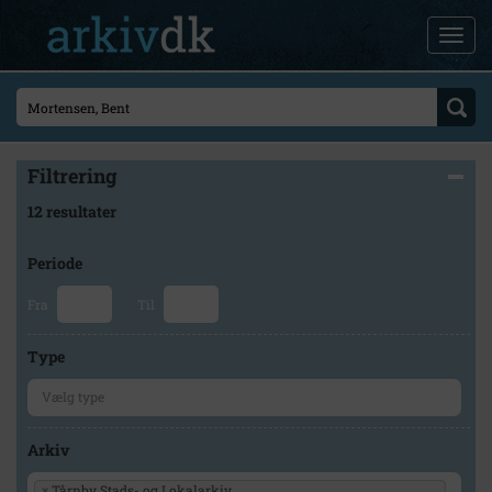
Filtrering
12 resultater
Periode
Fra
Til
Type
Arkiv
×
Tårnby Stads- og Lokalarkiv