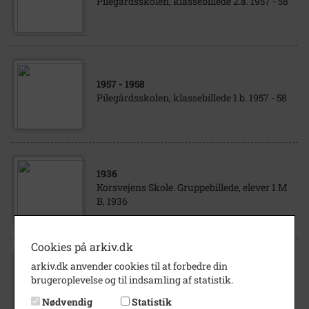
Pilegårdsskolen, klassebillede 2.a. 1957 - 58
1957
- 1958
Pilegårdsskolen, klassebillede 1.b. 1957 - 58
1936
Korsvejens Skole. Gruppebillede, elever 1 M
B, 1936
Cookies på arkiv.dk
arkiv.dk anvender cookies til at forbedre din
1938
brugeroplevelse og til indsamling af statistik.
Korsvejens Skole. Gruppebillede med elever
3 Mc, 1938.
Nødvendig
Statistik