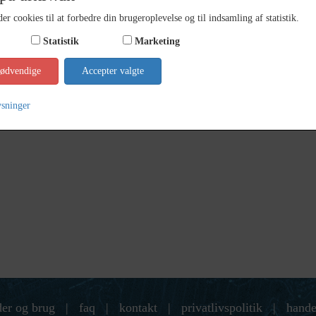
er cookies til at forbedre din brugeroplevelse og til indsamling af statistik.
Statistik
Marketing
1933
Nørager
nødvendige
Accepter valgte
ysninger
der og brug
|
faq
|
kontakt
|
privatlivspolitik
|
hande