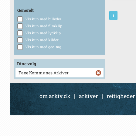
Generelt
1
Vis kun med billeder
Vis kun med filmklip
Vis kun med lydklip
Vis kun med kilder
Vis kun med geo-tag
Dine valg
Faxe Kommunes Arkiver
om arkiv.dk
|
arkiver
|
rettigheder