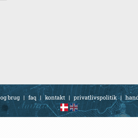
 og brug
|
faq
|
kontakt
|
privatlivspolitik
|
hand