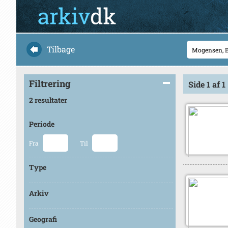
Tilbage
Filtrering
Side 1 af 1
2 resultater
Periode
Fra
Til
Type
Arkiv
Geografi