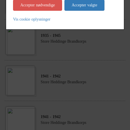
Tømrermester Anton Mogensen
Accepter nødvendige
Accepter valgte
Vis cookie oplysninger
1935
- 1945
Store Heddinge Brandkorps
1941
- 1942
Store Heddinge Brandkorps
1941
- 1942
Store Heddinge Brandkorps