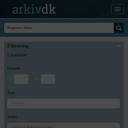
Filtrering
5 resultater
Periode
Fra
Til
Type
Arkiv
×
Stevns Lokalhistoriske Arkiv