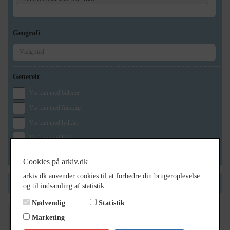
Geografi
Generelt
Vis kun med billeder
Vis kun med filmklip
Vis kun med lydklip
Vis kun med kilder
Vis kun med geo-tag
Cookies på arkiv.dk
arkiv.dk anvender cookies til at forbedre din brugeroplevelse
Side 1 af 1
og til indsamling af statistik.
Nødvendig
Statistik
Marketing
1894
- 1952