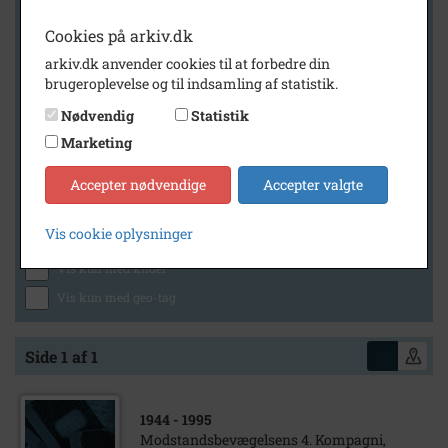
Cookies på arkiv.dk
arkiv.dk anvender cookies til at forbedre din
Geografi
brugeroplevelse og til indsamling af statistik.
Nødvendig
Statistik
Marketing
Generelt
Vis kun med billeder
Accepter nødvendige
Accepter valgte
Vis kun med filmklip
Vis cookie oplysninger
Vis kun med lydklip
Vis kun med kilder
Vis kun med geo-tag
Side 1 af 1
1944
- 1995
Modstandsbevægelsens 4. Kompagni,