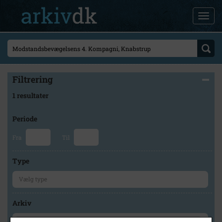
Filtrering
1 resultater
Periode
Fra
Til
Type
Arkiv
×
Holbæk Arkiverne/Jyderup