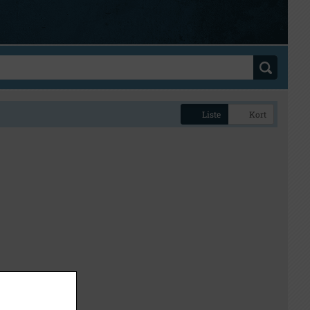
Liste
Kort