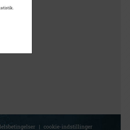
atistik.
elsbetingelser
|
cookie-indstillinger