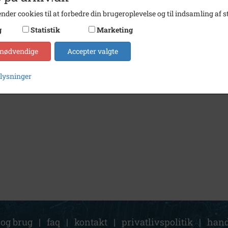
nder cookies til at forbedre din brugeroplevelse og til indsamling af st
g
Statistik
Marketing
 nødvendige
Accepter valgte
plysninger
 og brug
|
faq
|
kontakt
|
privatlivspolitik
|
hand