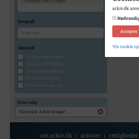
×
Historisk Arkiv Dragør
arkiv.dk anve
Nødvendi
Geografi
Accepter
Vis cookie o
Generelt
Vis kun med billeder
Vis kun med filmklip
Vis kun med lydklip
Vis kun med kilder
Vis kun med geo-tag
Dine valg
Historisk Arkiv Dragør
om arkiv.dk
|
arkiver
|
rettigheder