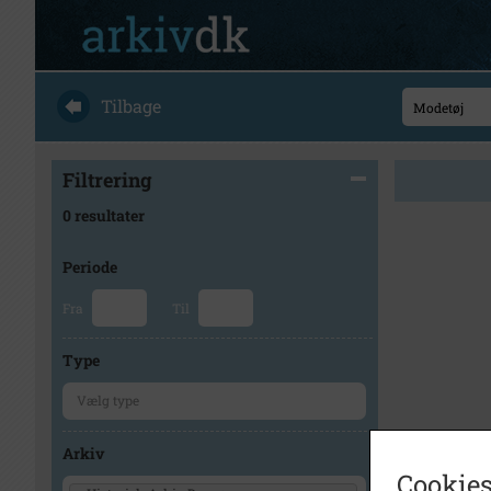
Tilbage
Filtrering
0 resultater
Periode
Fra
Til
Type
Arkiv
Cookies