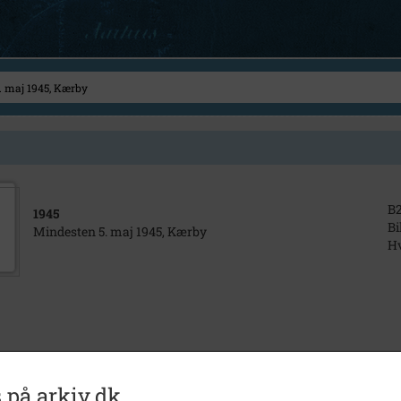
B
1945
Bi
Mindesten 5. maj 1945, Kærby
Hv
 på arkiv.dk