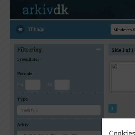
Tilbage
Filtrering
Side 1 af 1
1 resultater
Periode
Fra
Til
Type
1
Arkiv
Cookies