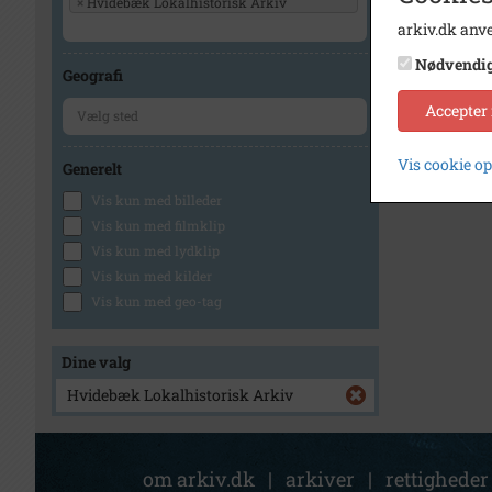
×
Hvidebæk Lokalhistorisk Arkiv
arkiv.dk anve
Nødvendi
Geografi
Accepter
Vis cookie o
Generelt
Vis kun med billeder
Vis kun med filmklip
Vis kun med lydklip
Vis kun med kilder
Vis kun med geo-tag
Dine valg
Hvidebæk Lokalhistorisk Arkiv
om arkiv.dk
|
arkiver
|
rettigheder