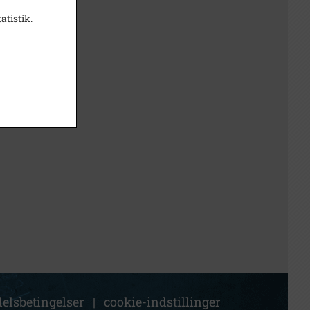
atistik.
elsbetingelser
|
cookie-indstillinger