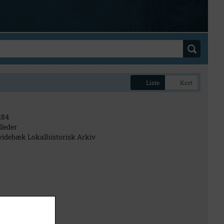
Liste
Kort
284
lleder
idebæk Lokalhistorisk Arkiv