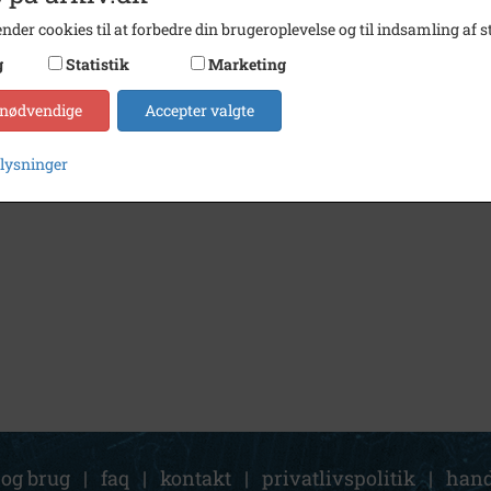
nder cookies til at forbedre din brugeroplevelse og til indsamling af st
g
Statistik
Marketing
 nødvendige
Accepter valgte
plysninger
 og brug
|
faq
|
kontakt
|
privatlivspolitik
|
hand