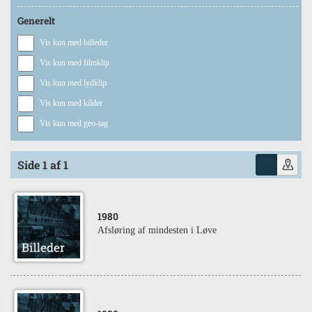
Generelt
Vis kun med billeder
Vis kun med filmklip
Vis kun med lydklip
Vis kun med kilder
Vis kun med geo-tag
Side 1 af 1
1980
Afsløring af mindesten i Løve