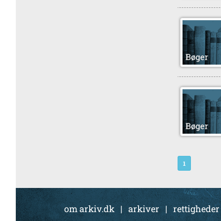
1
om arkiv.dk
|
arkiver
|
rettigheder