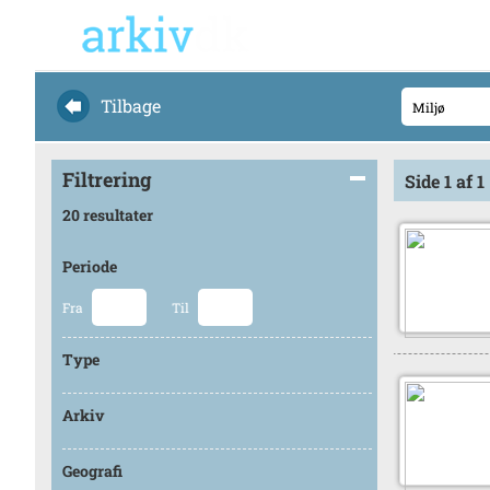
Tilbage
Filtrering
Side 1 af 1
20 resultater
Periode
Fra
Til
Type
Arkiv
Geografi