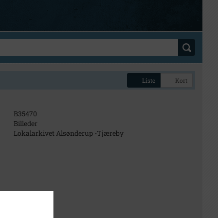
Liste
Kort
B35470
Billeder
Lokalarkivet Alsønderup -Tjæreby