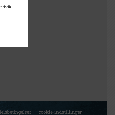
atistik.
elsbetingelser
|
cookie-indstillinger