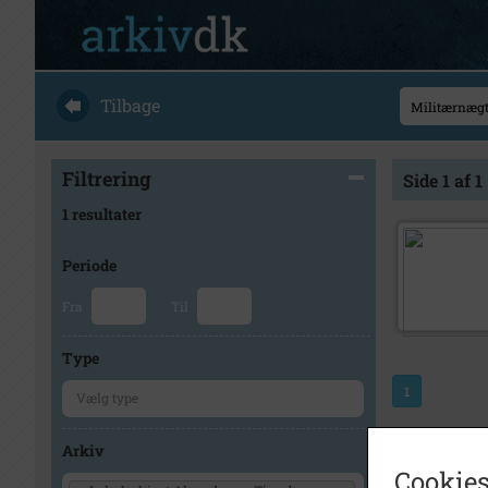
Tilbage
Filtrering
Side 1 af 1
1 resultater
Periode
Fra
Til
Type
1
Arkiv
Cookies