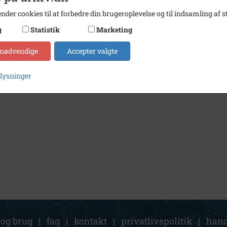
nder cookies til at forbedre din brugeroplevelse og til indsamling af st
g
Statistik
Marketing
 nødvendige
Accepter valgte
plysninger
 og brug
|
faq
|
kontakt
|
privatlivspolitik
|
hand