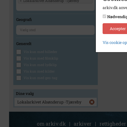
×
Lokalarkivet Alsønderup -Tjæreby
arkiv.dk anve
Nødvendi
Geografi
Accepter
Vis cookie o
Generelt
Vis kun med billeder
Vis kun med filmklip
Vis kun med lydklip
Vis kun med kilder
Vis kun med geo-tag
Dine valg
Lokalarkivet Alsønderup -Tjæreby
om arkiv.dk
|
arkiver
|
rettigheder