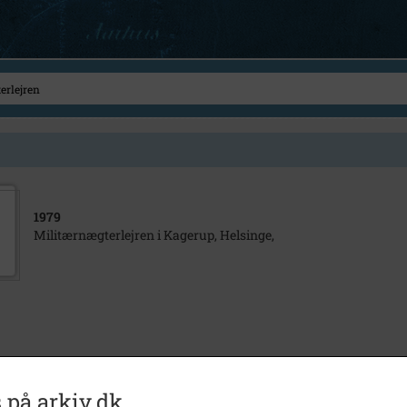
1979
Militærnægterlejren i Kagerup, Helsinge,
 på arkiv.dk