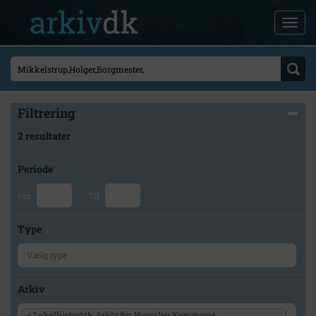
Filtrering
2 resultater
Periode
Fra
Til
Type
Arkiv
×
Lokalhistorisk Arkiv for Hvorslev Kommune