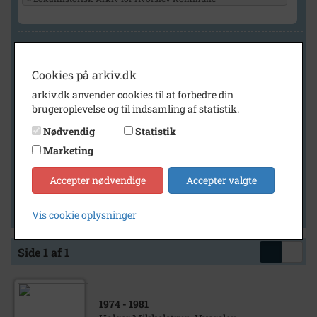
Geografi
Cookies på arkiv.dk
arkiv.dk anvender cookies til at forbedre din
Generelt
brugeroplevelse og til indsamling af statistik.
Vis kun med billeder
Nødvendig
Statistik
Vis kun med filmklip
Marketing
Vis kun med lydklip
Accepter nødvendige
Accepter valgte
Vis kun med kilder
Vis kun med geo-tag
Vis cookie oplysninger
Side 1 af 1
1974
- 1981