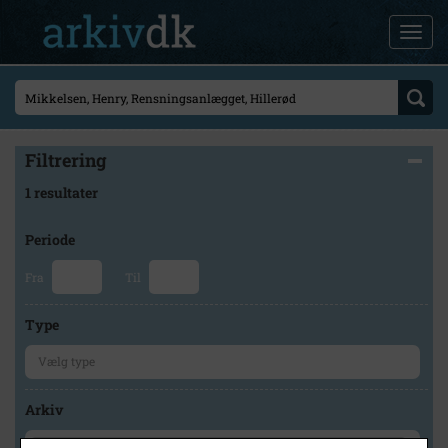
Filtrering
1 resultater
Periode
Fra
Til
Type
Arkiv
×
Lokalarkivet Alsønderup -Tjæreby