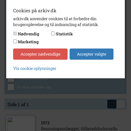
Cookies på arkiv.dk
arkiv.dk anvender cookies til at forbedre din
Geografi
brugeroplevelse og til indsamling af statistik.
Nødvendig
Statistik
Marketing
Generelt
Vis kun med billeder
Accepter nødvendige
Accepter valgte
Vis kun med filmklip
Vis cookie oplysninger
Vis kun med lydklip
Vis kun med kilder
Vis kun med geo-tag
Side 1 af 1
1972
Rensningsanlægget, Hillerødsholmsalle,