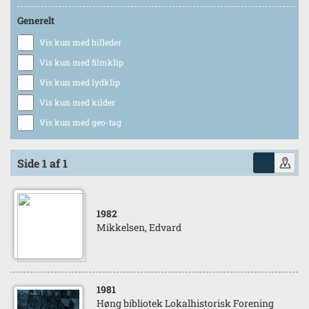
Generelt
Vis kun med billeder
Vis kun med filmklip
Vis kun med lydklip
Vis kun med kilder
Vis kun med geo-tag
Side 1 af 1
1982
Mikkelsen, Edvard
1981
Høng bibliotek Lokalhistorisk Forening