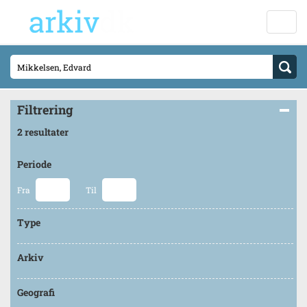
Filtrering
2 resultater
Periode
Fra
Til
Type
Arkiv
Geografi