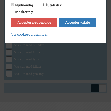
Nødvendig
Statistik
Marketing
Geografi
Accepter nødvendige
Accepter valgte
Vis cookie oplysninger
Generelt
Vis kun med billeder
Vis kun med filmklip
Vis kun med lydklip
Vis kun med kilder
Vis kun med geo-tag
om arkiv.dk
|
arkiver
|
rettigheder og brug
|
faq
|
kontakt