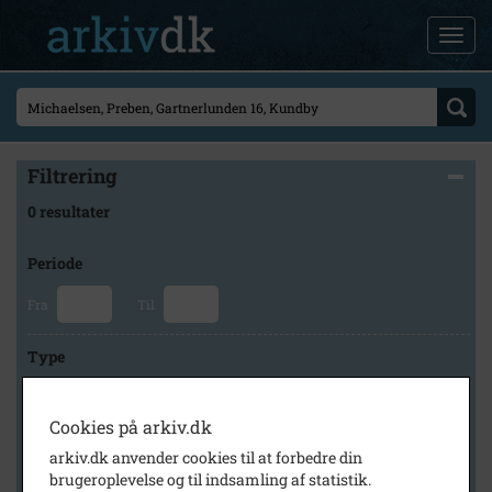
Filtrering
0 resultater
Periode
Fra
Til
Type
Cookies på arkiv.dk
Arkiv
arkiv.dk anvender cookies til at forbedre din
brugeroplevelse og til indsamling af statistik.
×
Svinninge Lokalhistoriske Arkiv