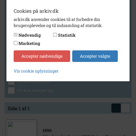
Cookies på arkiv.dk
arkiv.dk anvender cookies til at forbedre din
Geografi
brugeroplevelse og til indsamling af statistik.
Nødvendig
Statistik
Marketing
Generelt
Vis kun med billeder
Accepter nødvendige
Accepter valgte
Vis kun med filmklip
Vis cookie oplysninger
Vis kun med lydklip
Vis kun med kilder
Vis kun med geo-tag
Side 1 af 1
1890