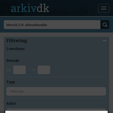
Filtrering
1 resultater
Periode
Fra
Til
Type
Arkiv
×
Slagelse Stads- og Lokalarkiv