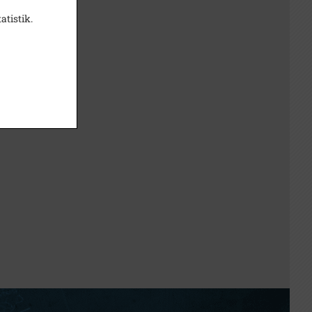
atistik.