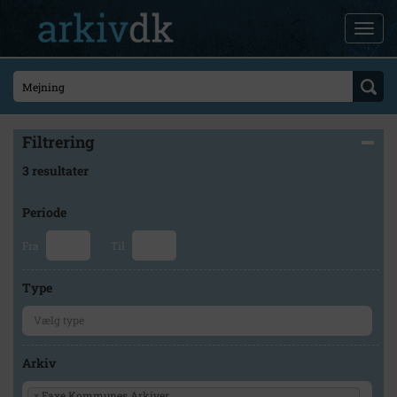
Filtrering
3 resultater
Periode
Fra
Til
Type
Arkiv
×
Faxe Kommunes Arkiver