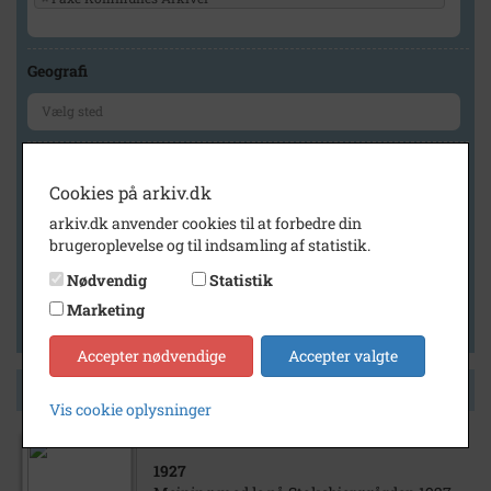
Geografi
Generelt
Cookies på arkiv.dk
Vis kun med billeder
arkiv.dk anvender cookies til at forbedre din
Vis kun med filmklip
brugeroplevelse og til indsamling af statistik.
Vis kun med lydklip
Nødvendig
Statistik
Vis kun med kilder
Marketing
Vis kun med geo-tag
Accepter nødvendige
Accepter valgte
Side 1 af 1
Vis cookie oplysninger
1927