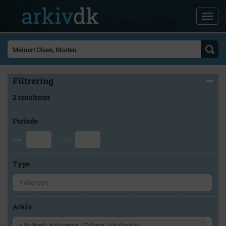
Filtrering
2 resultater
Periode
Fra
Til
Type
Arkiv
×
Holbæk-Arkiverne / Tølløse Lokalarkiv