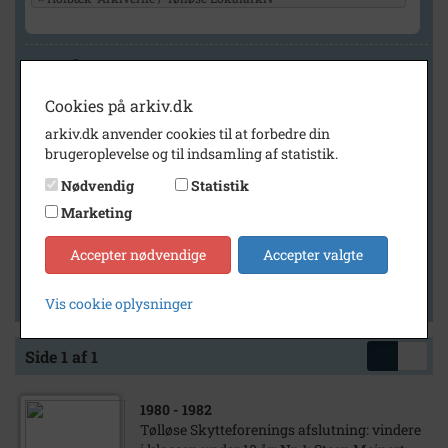
Geografi
Cookies på arkiv.dk
arkiv.dk anvender cookies til at forbedre din
Generelt
brugeroplevelse og til indsamling af statistik.
Vis kun med billeder
Nødvendig
Statistik
Vis kun med filmklip
Marketing
Vis kun med lydklip
Accepter nødvendige
Accepter valgte
Vis kun med kilder
Vis kun med geo-tag
Vis cookie oplysninger
Side 1 af 1
1980
- 1982
Tølløse Skytteforenings afslutning: vindere