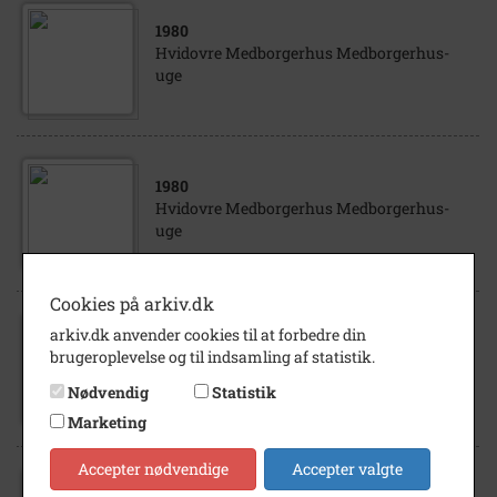
1980
Hvidovre Medborgerhus Medborgerhus-
uge
1980
Hvidovre Medborgerhus Medborgerhus-
uge
Cookies på arkiv.dk
arkiv.dk anvender cookies til at forbedre din
1980
brugeroplevelse og til indsamling af statistik.
Hvidovre Medborgerhus Medborgerhus-
uge
Nødvendig
Statistik
Marketing
Accepter nødvendige
Accepter valgte
1980