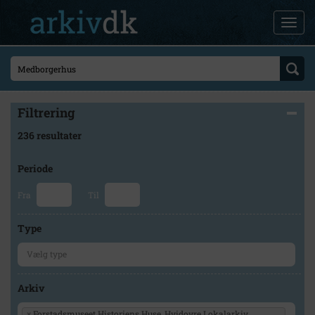
Filtrering
236 resultater
Periode
Fra
Til
Type
Arkiv
×
Forstadsmuseet Historiens Huse, Hvidovre Lokalarkiv