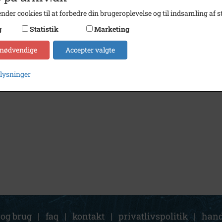
nder cookies til at forbedre din brugeroplevelse og til indsamling af st
g
Statistik
Marketing
1895
Skolebillede 1895 - Ølby Skole (på trekanten). Ølbyvej 164
 nødvendige
Accepter valgte
plysninger
 og brug
|
faq
|
kontakt
|
privatlivspolitik
|
hand