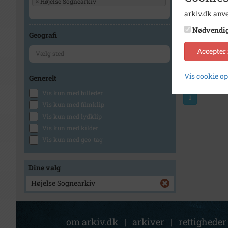
×
Højelse Sognearkiv
arkiv.dk anve
Nødvendi
Geografi
Accepter
Vis cookie o
Generelt
Vis kun med billeder
1
Vis kun med filmklip
Vis kun med lydklip
Vis kun med kilder
Vis kun med geo-tag
Dine valg
Højelse Sognearkiv
om arkiv.dk
|
arkiver
|
rettigheder