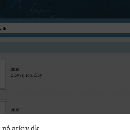
2015
Ølbyvej 164, Ølby
2015
Sundvej 1B, Ølby Lyng, Køge
 på arkiv.dk