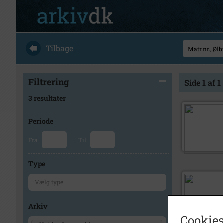
Tilbage
Filtrering
Side 1 af 1
3 resultater
Periode
Fra
Til
Type
Arkiv
Cookies