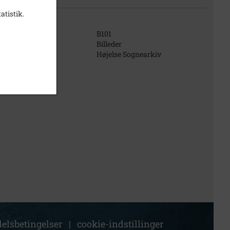
atistik.
B101
Billeder
Højelse Sognearkiv
elsbetingelser
|
cookie-indstillinger