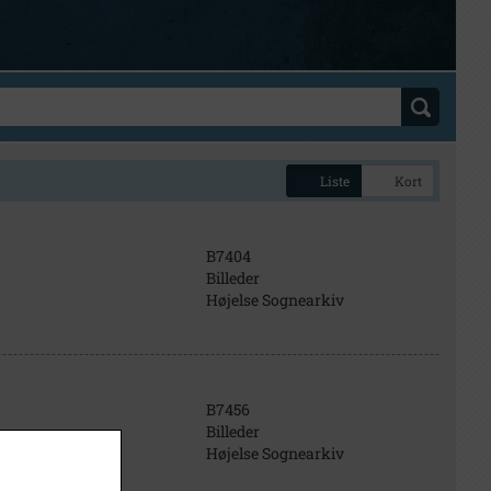
Liste
Kort
B7404
Billeder
Højelse Sognearkiv
B7456
Billeder
Højelse Sognearkiv