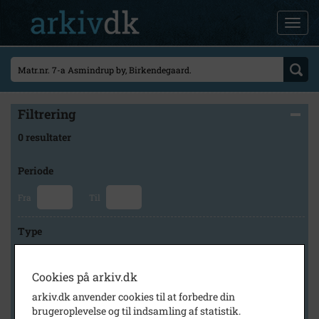
Filtrering
0 resultater
Periode
Fra
Til
Type
Cookies på arkiv.dk
Arkiv
arkiv.dk anvender cookies til at forbedre din
brugeroplevelse og til indsamling af statistik.
×
Hvidebæk Lokalhistorisk Arkiv