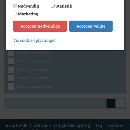
Nødvendig
Statistik
Marketing
Geografi
Accepter nødvendige
Accepter valgte
Vis cookie oplysninger
Generelt
Vis kun med billeder
Vis kun med filmklip
Vis kun med lydklip
Vis kun med kilder
Vis kun med geo-tag
om arkiv.dk
|
arkiver
|
rettigheder og brug
|
faq
|
kontakt