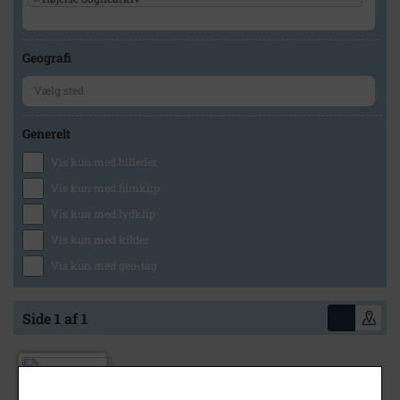
Geografi
Generelt
Vis kun med billeder
Vis kun med filmklip
Vis kun med lydklip
Vis kun med kilder
Vis kun med geo-tag
Side 1 af 1
1970