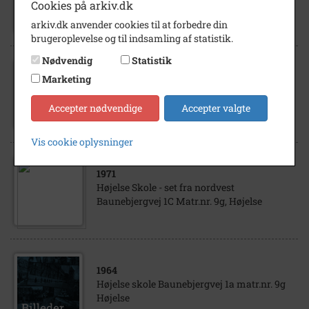
Højelse Kirke
Cookies på arkiv.dk
arkiv.dk anvender cookies til at forbedre din
brugeroplevelse og til indsamling af statistik.
Nødvendig
Statistik
Marketing
1965
Højelse skole
Accepter nødvendige
Accepter valgte
Vis cookie oplysninger
1971
Højelse Skole - set fra nordvest
Baunebjergvej 1C Matr.nr. 9g, Højelse
1964
Højelse skole Baunebjergvej 1a matr.nr. 9g
Højelse