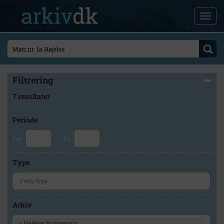
Filtrering
7 resultater
Periode
Fra
Til
Type
Arkiv
×
Højelse Sognearkiv