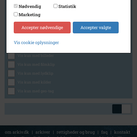
Nødvendig
Statistik
Marketing
Geografi
Accepter nødvendige
Accepter valgte
Vis cookie oplysninger
Generelt
Vis kun med billeder
Vis kun med filmklip
Vis kun med lydklip
Vis kun med kilder
Vis kun med geo-tag
om arkiv.dk
|
arkiver
|
rettigheder og brug
|
faq
|
kontakt