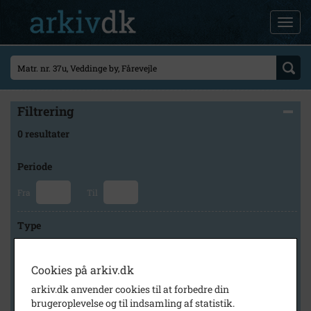
Filtrering
0 resultater
Periode
Fra
Til
Type
Cookies på arkiv.dk
Arkiv
arkiv.dk anvender cookies til at forbedre din
brugeroplevelse og til indsamling af statistik.
×
Odsherred Lokalarkiv