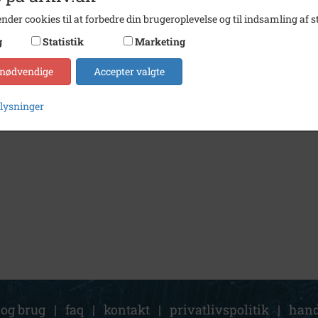
nder cookies til at forbedre din brugeroplevelse og til indsamling af st
g
Statistik
Marketing
 nødvendige
Accepter valgte
plysninger
 og brug
|
faq
|
kontakt
|
privatlivspolitik
|
hand