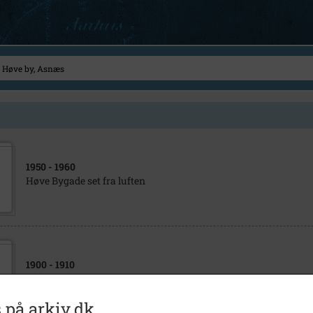
1950
- 1960
Høve Bygade set fra luften
1900
- 1910
Peder Pedersens gård i Høve
 på arkiv.dk