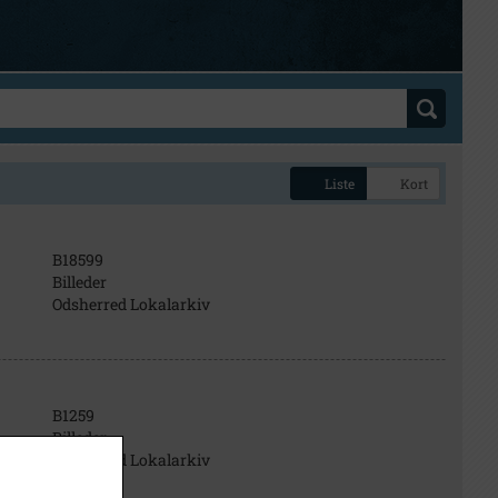
Liste
Kort
B18599
Billeder
Odsherred Lokalarkiv
B1259
Billeder
Odsherred Lokalarkiv