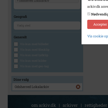
×
Odsherred Lokalarkiv
arkiv.dk anve
1
Nødvendi
Geografi
Accepter
Vis cookie o
Generelt
Vis kun med billeder
Vis kun med filmklip
Vis kun med lydklip
Vis kun med kilder
Vis kun med geo-tag
Dine valg
Odsherred Lokalarkiv
om arkiv.dk
|
arkiver
|
rettigheder