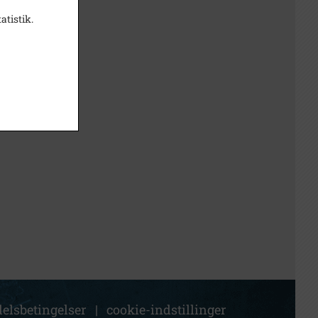
atistik.
elsbetingelser
|
cookie-indstillinger