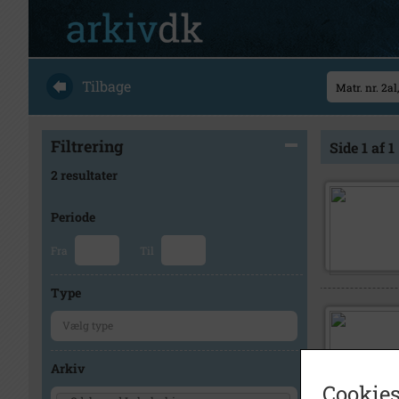
Tilbage
Filtrering
Side 1 af 1
2 resultater
Periode
Fra
Til
Type
Arkiv
Cookies