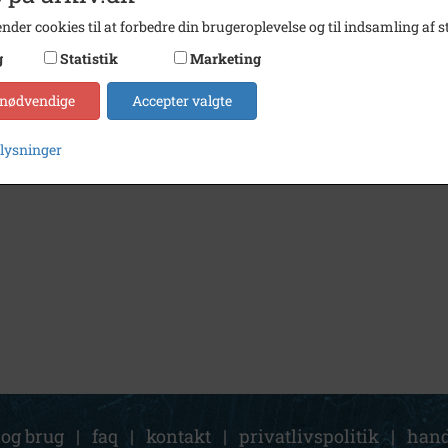
nder cookies til at forbedre din brugeroplevelse og til indsamling af st
g
Statistik
Marketing
 nødvendige
Accepter valgte
plysninger
 og brug
|
faq
|
kontakt
|
privatlivspolitik
|
hand