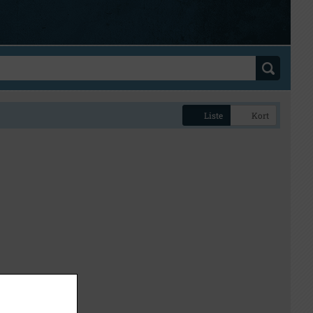
Liste
Kort