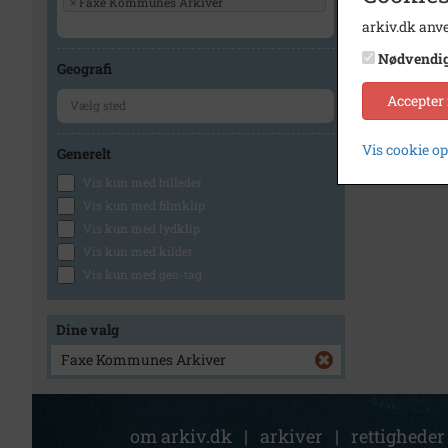
×
Faxe Kommunes Arkiver
arkiv.dk anve
Nødvendi
Geografi
Accepter
Vis cookie o
Generelt
Vis kun med billeder
Vis kun med filmklip
Vis kun med lydklip
Vis kun med kilder
Vis kun med geo-tag
Dine valg
Faxe Kommunes Arkiver
om arkiv.dk
|
arkiver
|
rettigheder