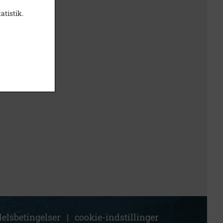
atistik.
elsbetingelser
|
cookie-indstillinger