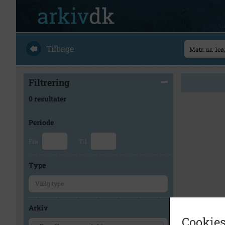
Tilbage
Filtrering
0 resultater
Periode
Fra
Til
Type
Arkiv
Cookies