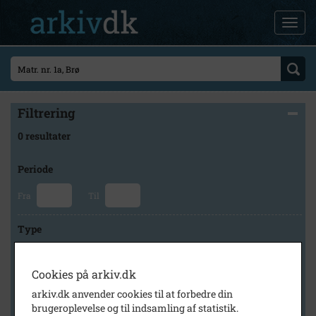
Filtrering
0 resultater
Periode
Fra
Til
Type
Cookies på arkiv.dk
Arkiv
arkiv.dk anvender cookies til at forbedre din
brugeroplevelse og til indsamling af statistik.
×
Forstadsmuseet Historiens Huse, Brøndby Lokalarkiv