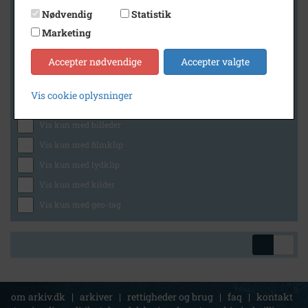
Nødvendig
Statistik
Marketing
Geografi
Accepter nødvendige
Accepter valgte
Vis cookie oplysninger
Generelt
Vis kun med billeder
Vis kun med filmklip
Vis kun med lydklip
Vis kun med kilder
Vis kun med geo-tag
om arkiv.dk
|
arkiver
|
rettigheder og brug
|
faq
|
kontakt