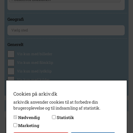
Geografi
Generelt
Vis kun med billeder
Vis kun med filmklip
Vis kun med lydklip
Vis kun med kilder
Vis kun med geo-tag
Cookies på arkiv.dk
arkiv.dk anvender cookies til at forbedre din
Side 1 af 1
brugeroplevelse og til indsamling af statistik.
Nødvendig
Statistik
Marketing
1900
- 1930