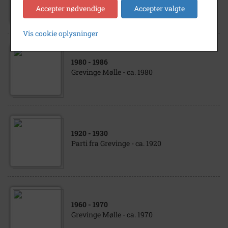
Grevinge Mølle - ca. 1920
Accepter nødvendige
Accepter valgte
Vis cookie oplysninger
1980
- 1986
Grevinge Mølle - ca. 1980
1920
- 1930
Parti fra Grevinge - ca. 1920
1960
- 1970
Grevinge Mølle - ca. 1970